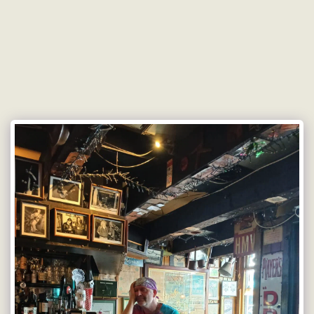
Doetmaes