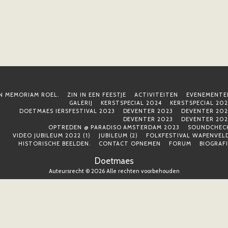
IN MEMORIAM ROEL.
ZIN IN EEN FEESTJE
ACTIVITEITEN
EVENEMENTE
GALERIJ
KERSTSPECIAL 2024
KERSTSPECIAL 202
DOETMAES IERSFESTIVAL 2023
DEVENTER 2023
DEVENTER 202
DEVENTER 2023
DEVENTER 202
OPTREDEN @ PARADISO AMSTERDAM 2023
SOUNDCHECK
VIDEO JUBILEUM 2022 (1)
JUBILEUM (2)
FOLKFESTIVAL WAPENVELD
HISTORISCHE BEELDEN.
CONTACT OPNEMEN
FORUM
BIOGRAF
Doetmaes
Auteursrecht © 2026 Alle rechten voorbehouden