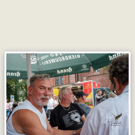
Doetmaes