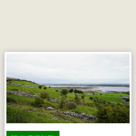
Doetmaes