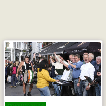
Doetmaes