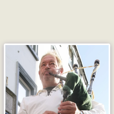
Doetmaes