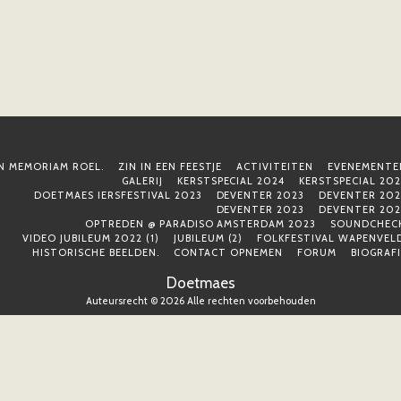
IN MEMORIAM ROEL.
ZIN IN EEN FEESTJE
ACTIVITEITEN
EVENEMENTE
GALERIJ
KERSTSPECIAL 2024
KERSTSPECIAL 202
DOETMAES IERSFESTIVAL 2023
DEVENTER 2023
DEVENTER 202
DEVENTER 2023
DEVENTER 202
OPTREDEN @ PARADISO AMSTERDAM 2023
SOUNDCHECK
VIDEO JUBILEUM 2022 (1)
JUBILEUM (2)
FOLKFESTIVAL WAPENVELD
HISTORISCHE BEELDEN.
CONTACT OPNEMEN
FORUM
BIOGRAF
Doetmaes
Auteursrecht © 2026 Alle rechten voorbehouden