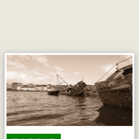
Doetmaes