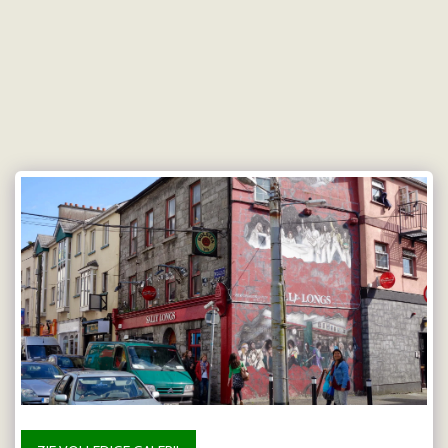
Doetmaes